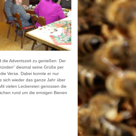
d die Adventszeit zu genießen. Der
Gründen“ diesmal seine Grüße per
die Verse. Dabei konnte er nur
ie sich wieder das ganze Jahr über
Mit vielen Leckereien genossen die
rächen rund um die emsigen Bienen