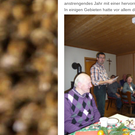
anstrengendes Jahr mit einer herv
In einigen Gebieten hatte
vor allem d