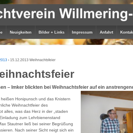
be
Neuigkeiten
Bilder + Links
Impressum
Anfahrt
Kontak
2013
›
15.12.2013 Weihnachtsfeier
eihnachtsfeier
nen – Imker blickten bei Weihnachtsfeier auf ein anstrenge
on heißen Honipunsch und das Knistern
liche Weihnachtfeier des
t alles, was das Herz in der „staden
r Einladung zum Lehrbienenstand
Max Stautner ließ bei seiner Begrüßung
eren. Nach seiner Sicht neigt sich ein