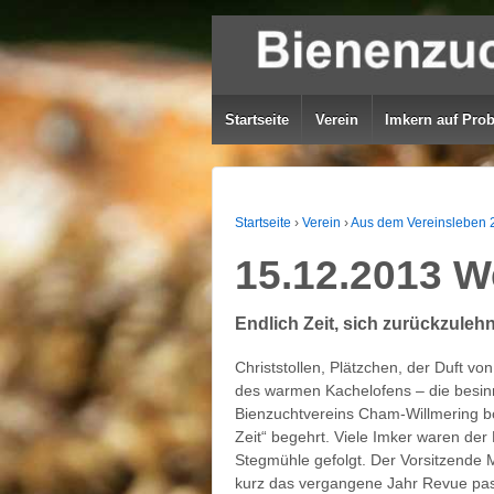
Startseite
Verein
Imkern auf Pro
Startseite
›
Verein
›
Aus dem Vereinsleben 
15.12.2013 W
Endlich Zeit, sich zurückzuleh
Christstollen, Plätzchen, der Duft v
des warmen Kachelofens – die besinn
Bienzuchtvereins Cham-Willmering bo
Zeit“ begehrt. Viele Imker waren de
Stegmühle gefolgt. Der Vorsitzende 
kurz das vergangene Jahr Revue passi