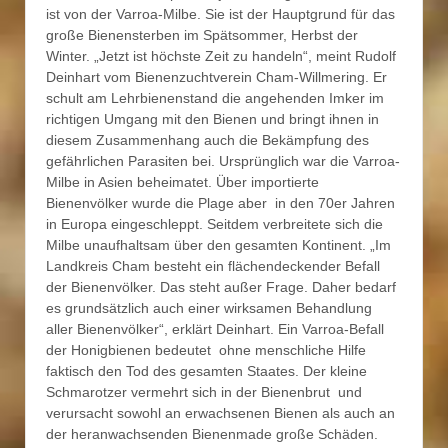
ist von der Varroa-Milbe. Sie ist der Hauptgrund für das
große Bienensterben im Spätsommer, Herbst der
Winter. „Jetzt ist höchste Zeit zu handeln“, meint Rudolf
Deinhart vom Bienenzuchtverein Cham-Willmering. Er
schult am Lehrbienenstand die angehenden Imker im
richtigen Umgang mit den Bienen und bringt ihnen in
diesem Zusammenhang auch die Bekämpfung des
gefährlichen Parasiten bei. Ursprünglich war die Varroa-
Milbe in Asien beheimatet. Über importierte
Bienenvölker wurde die Plage aber in den 70er Jahren
in Europa eingeschleppt. Seitdem verbreitete sich die
Milbe unaufhaltsam über den gesamten Kontinent. „Im
Landkreis Cham besteht ein flächendeckender Befall
der Bienenvölker. Das steht außer Frage. Daher bedarf
es grundsätzlich auch einer wirksamen Behandlung
aller Bienenvölker“, erklärt Deinhart. Ein Varroa-Befall
der Honigbienen bedeutet ohne menschliche Hilfe
faktisch den Tod des gesamten Staates. Der kleine
Schmarotzer vermehrt sich in der Bienenbrut und
verursacht sowohl an erwachsenen Bienen als auch an
der heranwachsenden Bienenmade große Schäden.