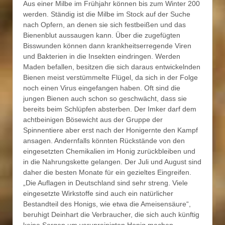
Aus einer Milbe im Frühjahr können bis zum Winter 200
werden. Ständig ist die Milbe im Stock auf der Suche
nach Opfern, an denen sie sich festbeißen und das
Bienenblut aussaugen kann. Über die zugefügten
Bisswunden können dann krankheitserregende Viren
und Bakterien in die Insekten eindringen. Werden
Maden befallen, besitzen die sich daraus entwickelnden
Bienen meist verstümmelte Flügel, da sich in der Folge
noch einen Virus eingefangen haben. Oft sind die
jungen Bienen auch schon so geschwächt, dass sie
bereits beim Schlüpfen absterben. Der Imker darf dem
achtbeinigen Bösewicht aus der Gruppe der
Spinnentiere aber erst nach der Honigernte den Kampf
ansagen. Andernfalls könnten Rückstände von den
eingesetzten Chemikalien im Honig zurückbleiben und
in die Nahrungskette gelangen. Der Juli und August sind
daher die besten Monate für ein gezieltes Eingreifen.
„Die Auflagen in Deutschland sind sehr streng. Viele
eingesetzte Wirkstoffe sind auch ein natürlicher
Bestandteil des Honigs, wie etwa die Ameisensäure“,
beruhigt Deinhart die Verbraucher, die sich auch künftig
keine Sorgen um verunreinigten Honig machen