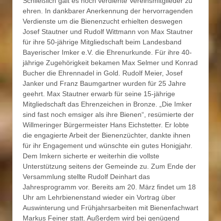
Schließlich galt es noch verdiente Vereinsmitglieder zu
ehren. In dankbarer Anerkennung der hervorragenden
Verdienste um die Bienenzucht erhielten deswegen
Josef Stautner und Rudolf Wittmann von Max Stautner
für ihre 50-jährige Mitgliedschaft beim Landesband
Bayerischer Imker e.V. die Ehrenurkunde. Für ihre 40-
jährige Zugehörigkeit bekamen Max Selmer und Konrad
Bucher die Ehrennadel in Gold. Rudolf Meier, Josef
Janker und Franz Baumgartner wurden für 25 Jahre
geehrt. Max Stautner erwarb für seine 15-jährige
Mitgliedschaft das Ehrenzeichen in Bronze. „Die Imker
sind fast noch emsiger als ihre Bienen“, resümierte der
Willmeringer Bürgermeister Hans Eichstetter. Er lobte
die engagierte Arbeit der Bienenzüchter, dankte ihnen
für ihr Engagement und wünschte ein gutes Honigjahr.
Dem Imkern sicherte er weiterhin die vollste
Unterstützung seitens der Gemeinde zu. Zum Ende der
Versammlung stellte Rudolf Deinhart das
Jahresprogramm vor. Bereits am 20. März findet um 18
Uhr am Lehrbienenstand wieder ein Vortrag über
Auswinterung und Frühjahrsarbeiten mit Bienenfachwart
Markus Feiner statt. Außerdem wird bei genügend