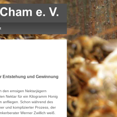
t
 der Entstehung und Gewinnung
ch den emsigen Nektarjägern
den Nektar für ein Kilogramm Honig
ten anfliegen. Schon während des
r und komplizierter Prozess, der
Imkerberater Werner Zwillich weiß.