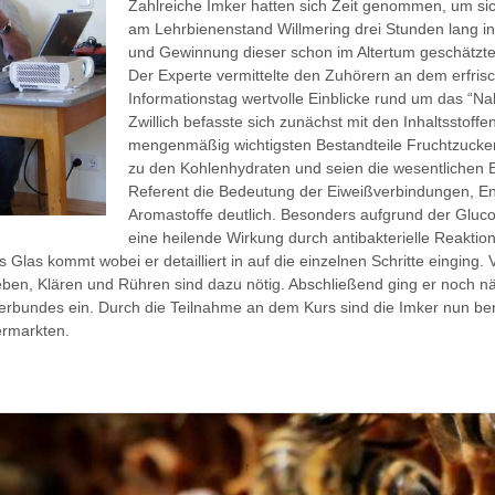
Zahlreiche Imker hatten sich Zeit genommen, um si
am Lehrbienenstand Willmering drei Stunden lang i
und Gewinnung dieser schon im Altertum geschätzten
Der Experte vermittelte den Zuhörern an dem erfri
Informationstag wertvolle Einblicke rund um das “Nah
Zwillich befasste sich zunächst mit den Inhaltsstoff
mengenmäßig wichtigsten Bestandteile Fruchtzucker
zu den Kohlenhydraten und seien die wesentlichen 
Referent die Bedeutung der Eiweißverbindungen, E
Aromastoffe deutlich. Besonders aufgrund der Gluc
eine heilende Wirkung durch antibakterielle Reaktion
Glas kommt wobei er detailliert in auf die einzelnen Schritte einging. 
en, Klären und Rühren sind dazu nötig. Abschließend ging er noch nä
kerbundes ein. Durch die Teilnahme an dem Kurs sind die Imker nun ber
ermarkten.
↑