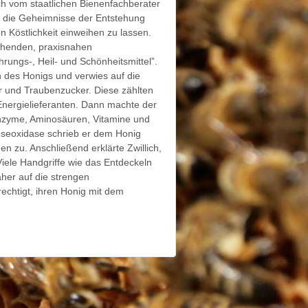
ch vom staatlichen Bienenfachberater
n die Geheimnisse der Entstehung
 Köstlichkeit einweihen zu lassen.
schenden, praxisnahen
rungs-, Heil- und Schönheitsmittel”.
en des Honigs und verwies auf die
 und Traubenzucker. Diese zählten
Energielieferanten. Dann machte der
nzyme, Aminosäuren, Vitamine und
oseoxidase schrieb er dem Honig
en zu. Anschließend erklärte Zwillich,
Viele Handgriffe wie das Entdeckeln
her auf die strengen
echtigt, ihren Honig mit dem