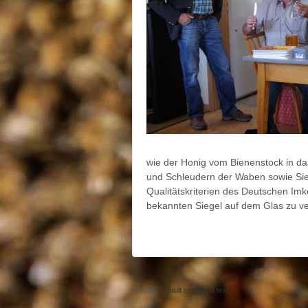
wie der Honig vom Bienenstock in das 
und Schleudern der Waben sowie Sieb
Qualitätskriterien des Deutschen Im
bekannten Siegel auf dem Glas zu v
© 2026
Default copyright text