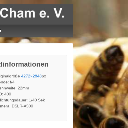
t
dinformationen
iginalgröße
4272×2848
px
ende: f/4
ennweite: 22mm
O: 400
lichtungsdauer: 1/40 Sek
mera: DSLR-A500