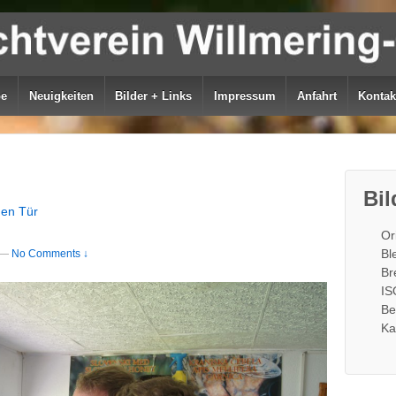
be
Neuigkeiten
Bilder + Links
Impressum
Anfahrt
Kontak
Bil
nen Tür
Or
Bl
—
No Comments ↓
Br
IS
Be
Ka