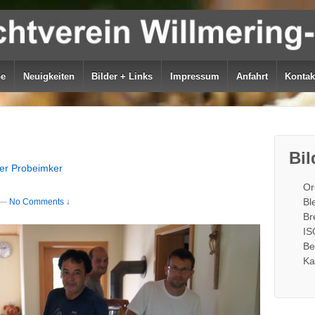
be
Neuigkeiten
Bilder + Links
Impressum
Anfahrt
Kontak
Bil
er Probeimker
Or
Bl
—
No Comments ↓
Br
IS
Be
Ka