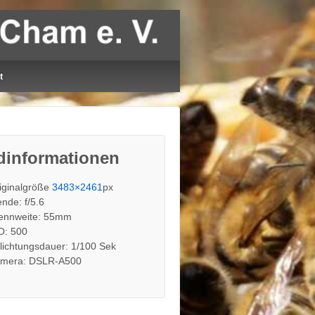
t
dinformationen
iginalgröße
3483×2461
px
ende: f/5.6
ennweite: 55mm
O: 500
lichtungsdauer: 1/100 Sek
mera: DSLR-A500