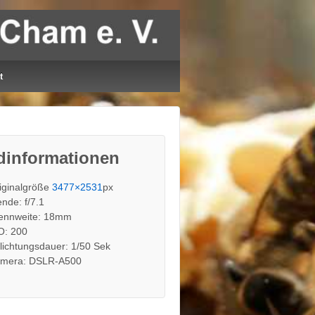
t
dinformationen
iginalgröße
3477×2531
px
ende: f/7.1
ennweite: 18mm
O: 200
lichtungsdauer: 1/50 Sek
mera: DSLR-A500