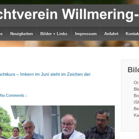
be
Neuigkeiten
Bilder + Links
Impressum
Anfahrt
Kontak
Bil
chtkurs – Imkern im Juni steht im Zeichen der
Or
Bl
Br
No Comments ↓
IS
Be
Ka