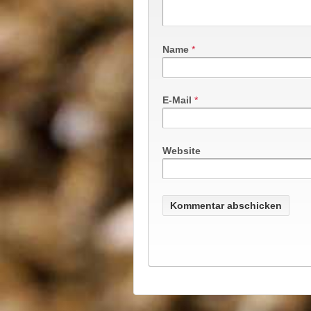
Name
*
E-Mail
*
Website