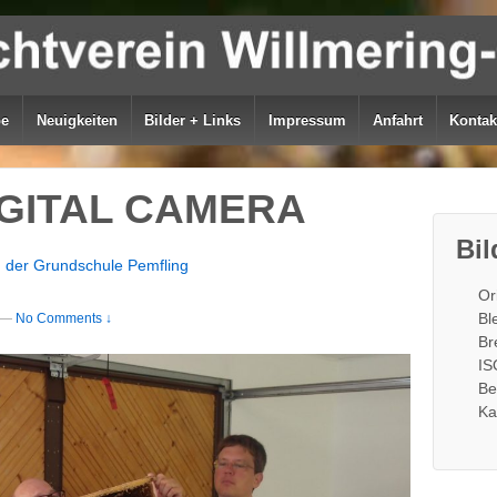
be
Neuigkeiten
Bilder + Links
Impressum
Anfahrt
Kontak
GITAL CAMERA
Bil
 der Grundschule Pemfling
Or
Bl
—
No Comments ↓
Br
IS
Be
Ka