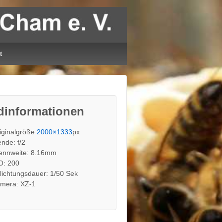
t
dinformationen
iginalgröße
2000×1333
px
ende: f/2
ennweite: 8.16mm
O: 200
lichtungsdauer: 1/50 Sek
mera: XZ-1