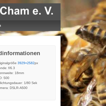
t
dinformationen
iginalgröße
3929×2582
px
ende: f/6.3
ennweite: 18mm
O: 500
lichtungsdauer: 1/80 Sek
mera: DSLR-A500