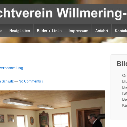
be
Neuigkeiten
Bilder + Links
Impressum
Anfahrt
Kontak
Bil
tversammlung
Or
Bl
 Schwitz
—
No Comments ↓
Br
IS
Be
Ka